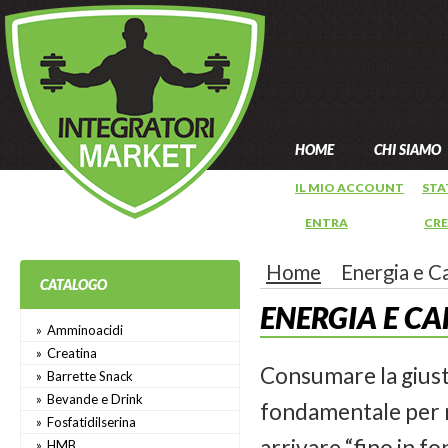
HOME
CHI SIAMO
IL MIO ACCOUNT
STA
ENTRA
OPPURE
CR
Home
Energia e C
CATALOGO
ENERGIA E C
Amminoacidi
Creatina
Consumare la giusta
Barrette Snack
Bevande e Drink
fondamentale per r
Fosfatidilserina
arrivare “fino in f
HMB