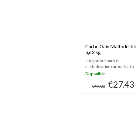
Carbo Gain Maltodestri
3,63 kg
Integratore puro di
maltodestrine carboidrati a
lento assorbimento
Disponibile
€27.43
€49.00