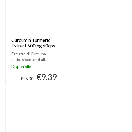
Curcumin Turmeric
Extract 500mg 60cps
Estratto di Curcuma
antiossidante ad alta
titolazione della Haya Labs
Disponibile
€9.39
€16.00