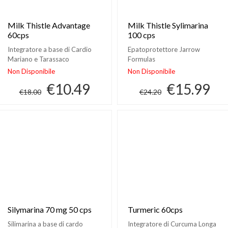
Milk Thistle Advantage
Milk Thistle Sylimarina
60cps
100 cps
Integratore a base di Cardio
Epatoprotettore Jarrow
Mariano e Tarassaco
Formulas
Non Disponibile
Non Disponibile
€10.49
€15.99
€18.00
€24.20
Silymarina 70 mg 50 cps
Turmeric 60cps
Silimarina a base di cardo
Integratore di Curcuma Longa