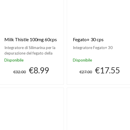
Milk Thistle 100mg 60cps
Fegato+ 30 cps
Integratore di Silimarina per la
Integratore Fegato+ 30
depurazione del fegato della
Haya Labs
Disponibile
Disponibile
€8.99
€17.55
€32.00
€27.00