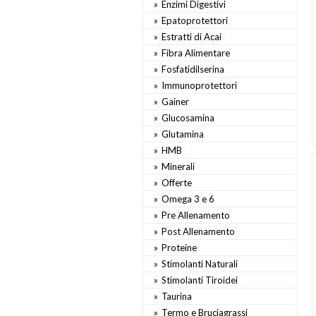
Enzimi Digestivi
Epatoprotettori
Estratti di Acai
Fibra Alimentare
Fosfatidilserina
Immunoprotettori
Gainer
Glucosamina
Glutamina
HMB
Minerali
Offerte
Omega 3 e 6
Pre Allenamento
Post Allenamento
Proteine
Stimolanti Naturali
Stimolanti Tiroidei
Taurina
Termo e Bruciagrassi