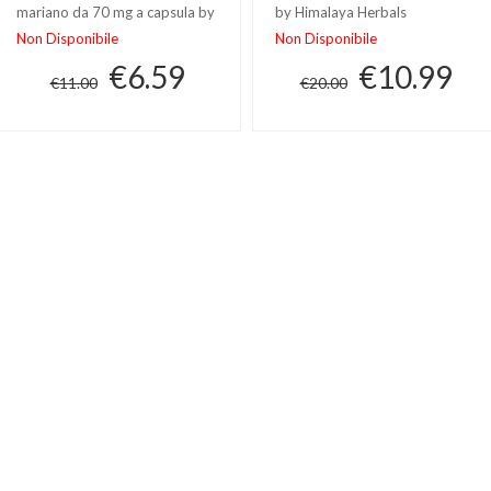
mariano da 70 mg a capsula by
by Himalaya Herbals
Twinlab
Non Disponibile
Non Disponibile
€6.59
€10.99
€11.00
€20.00