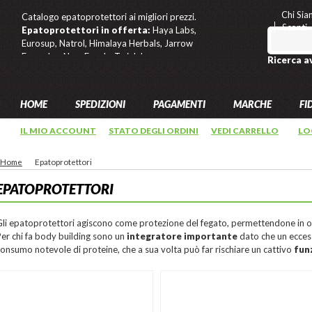
Chi Si
Catalogo epatoprotettori ai migliori prezzi.
Sconti
Epatoprotettori in offerta:
Haya Labs,
Eurosup, Natrol, Himalaya Herbals, Jarrow
Formulas, Now Foods, Twinlab.
Ricerca a
HOME
SPEDIZIONI
PAGAMENTI
MARCHE
FI
IL MIO ACCOUNT
STATO DEGLI ORDINI
VEDI CARRELLO
LO
Home
Epatoprotettori
EPATOPROTETTORI
Gli epatoprotettori agiscono come protezione del fegato, permettendone in 
er chi fa body building sono un
integratore importante
dato che un eccess
onsumo notevole di proteine, che a sua volta può far rischiare un cattivo
fun