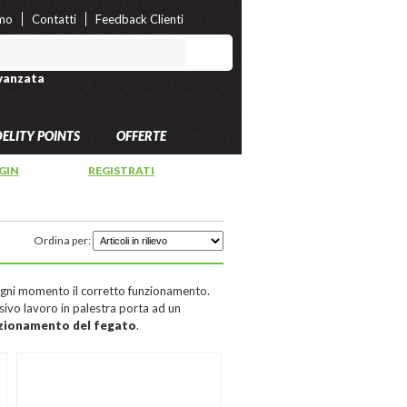
amo
Contatti
Feedback Clienti
vanzata
DELITY POINTS
OFFERTE
GIN
OPPURE
REGISTRATI
Ordina per:
ogni momento il corretto funzionamento.
ivo lavoro in palestra porta ad un
zionamento del fegato
.