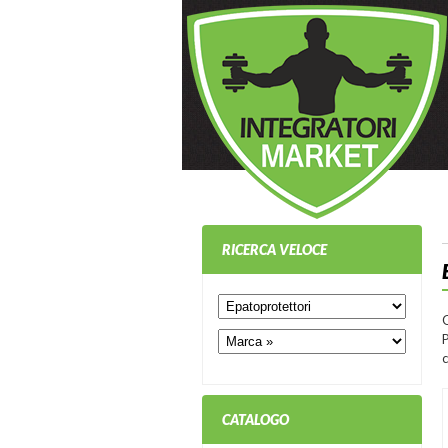
RICERCA VELOCE
P
c
CATALOGO