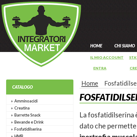
HOME
CHI SIAMO
IL MIO ACCOUNT
STA
ENTRA
OPPURE
CR
Home
Fosfatidilse
CATALOGO
FOSFATIDILSE
Amminoacidi
Creatina
La fosfatidilserina
Barrette Snack
Bevande e Drink
dato che permette d
Fosfatidilserina
ipertrofia muscol
HMB