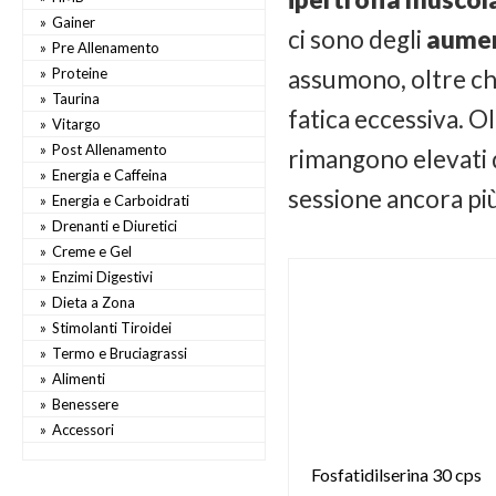
Gainer
ci sono degli
aumen
Pre Allenamento
Proteine
assumono, oltre che
Taurina
fatica eccessiva. Ol
Vitargo
Post Allenamento
rimangono elevati d
Energia e Caffeina
sessione ancora più
Energia e Carboidrati
Drenanti e Diuretici
Creme e Gel
Enzimi Digestivi
Dieta a Zona
Stimolanti Tiroidei
Termo e Bruciagrassi
Alimenti
Benessere
Accessori
Fosfatidilserina 30 cps