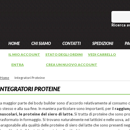
Ricerca a
HOME
CHI SIAMO
CONTATTI
SPEDIZIONI
PA
IL MIO ACCOUNT
STATO DEGLI ORDINI
VEDI CARRELLO
ENTRA
OPPURE
CREA UN NUOVO ACCOUNT
Home
Integratori Proteine
INTEGRATORI PROTEINE
a maggior parte dei body builder sono d'accordo relativamente al consumo d
o stesso e alla sua fine. In maniera particolare sono importanti, per il
raggiun
muscolari, le proteine del siero di latte.
Si tratta di proteine che sono pro
rasformato in formaggio. Si trovano naturalmente nei latticini e nelle uova, a
aragonabile alla qualità delle proteine di siero del latte che sono presenti ne