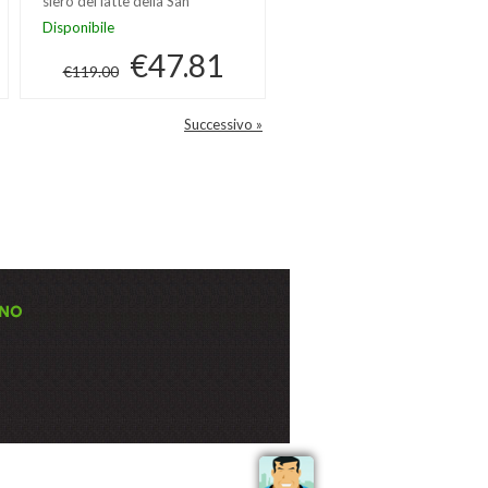
siero del latte della San
Nutrition
Disponibile
€47.81
€119.00
Successivo »