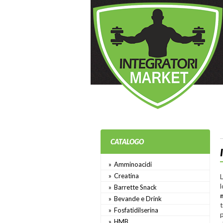
CATALOGO
Amminoacidi
Creatina
L
l
Barrette Snack
Bevande e Drink
t
Fosfatidilserina
p
HMB