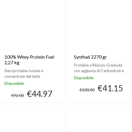
100% Whey Protein Fuel
Syntha6 2270 gr
2,27 kg
Proteine a Rilascio Graduale
Sieroproteine isolate e
con aggiunta di Carboidrati e
concentrate del latte
Omega-3 by BSN
Disponibile
Disponibile
€41.15
€100.00
€44.97
€92.00