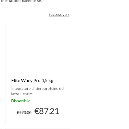
he i latticini hanno in sé.
Successivo »
Elite Whey Pro 4,5 kg
Integratore di sieroproteine del
latte + enzimi
Disponibile
€87.21
€170.00