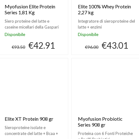
Myofusion Elite Protein
Elite 100% Whey Protein
Series 1,81 Kg
2,27 kg
Siero proteine del latte e
Integratore di sieroproteine del
caseine micellari della Gaspari
latte + enzimi
Nutrition
Disponibile
Disponibile
€42.91
€43.01
€93.50
€96.00
Elite XT Protein 908 gr
Myofusion Probiotic
Series 908 gr
Sieroproteine isolate e
concentrate del latte + Bcaa +
Proteina con 6 Fonti Proteiche