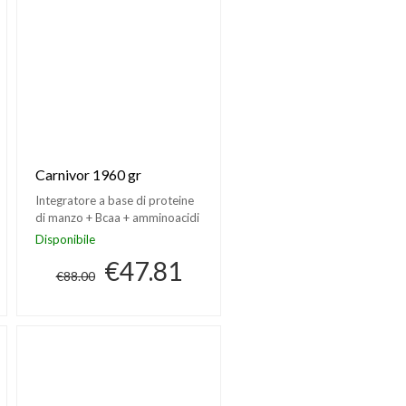
Carnivor 1960 gr
Integratore a base di proteine
di manzo + Bcaa + amminoacidi
e creatina
Disponibile
€47.81
€88.00