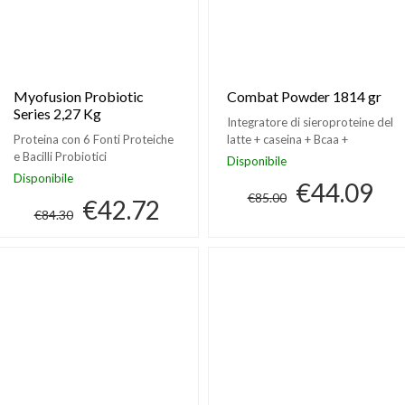
Myofusion Probiotic
Combat Powder 1814 gr
Series 2,27 Kg
Integratore di sieroproteine del
Proteina con 6 Fonti Proteiche
latte + caseina + Bcaa +
e Bacilli Probiotici
Glutammina
Disponibile
Disponibile
€44.09
€85.00
€42.72
€84.30