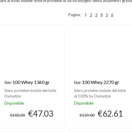
are al body builder tutte le proteine di cui ha bisogno senza assumere i grassi c
Pagine:
1
2
3
4
5
6
Iso-100 Whey 1360 gr
Iso-100 Whey 2270 gr
Siero proteine isolate del latte
Siero proteine isolate del latte
Dymatize
al 100% by Dymatize
Disponibile
Disponibile
€47.03
€62.61
€103.00
€139.00