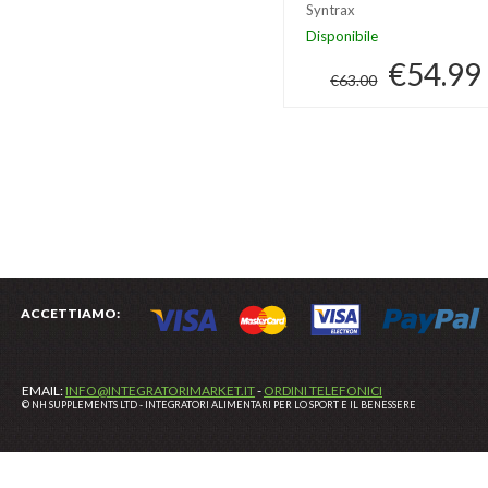
Syntrax
Disponibile
€54.99
€63.00
ACCETTIAMO:
EMAIL:
INFO@INTEGRATORIMARKET.IT
-
ORDINI TELEFONICI
© NH SUPPLEMENTS LTD - INTEGRATORI ALIMENTARI PER LO SPORT E IL BENESSERE