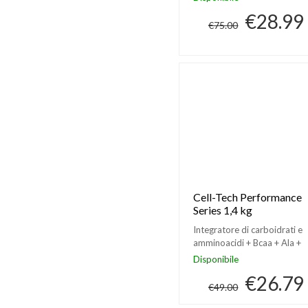
€28.99
€75.00
Cell-Tech Performance
Series 1,4 kg
Integratore di carboidrati e
amminoacidi + Bcaa + Ala +
Vitamina B6 e C
Disponibile
€26.79
€49.00